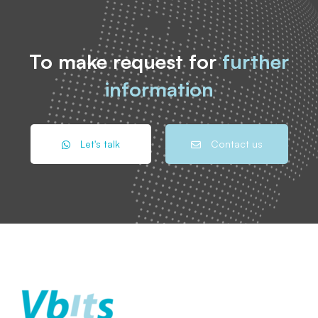
To make request for
further
information
Let's talk
Contact us