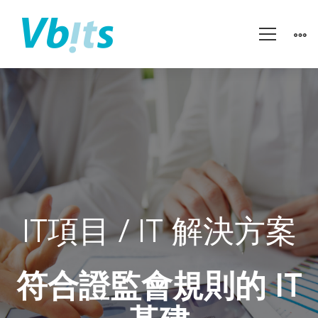
中
銘
證
IT項目 / IT 解決方案
券
符合證監會規則的 IT