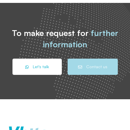
To make request for
further
information
Let's talk
Contact us