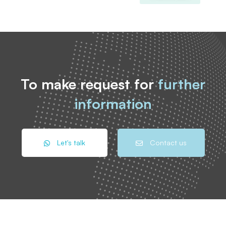
To make request for
further
information
Let's talk
Contact us