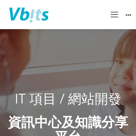
栢
峰
醫
IT 項目 / 網站開發
務
中
資訊中心及知識分享