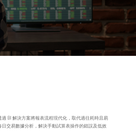
Limited 希望透過 BI 解決方案將報表流程現代化，取代過往耗時且易
每日交易數據分析，解決手動試算表操作的錯誤及低效