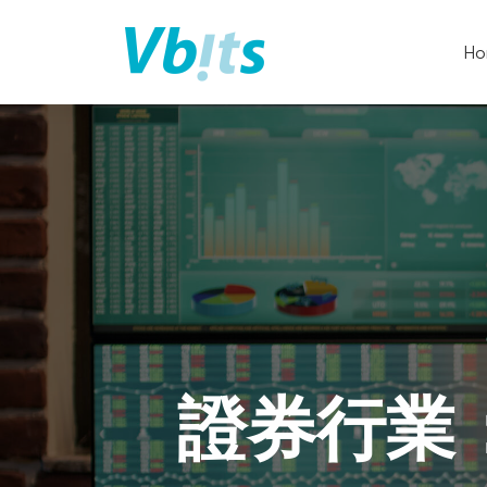
Ho
Silverbricks
Securities
Co
Ltd
證券行業