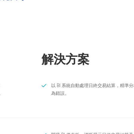
解決方案
算
以 BI 系統自動處理日終交易結算，精
現
為錯誤。