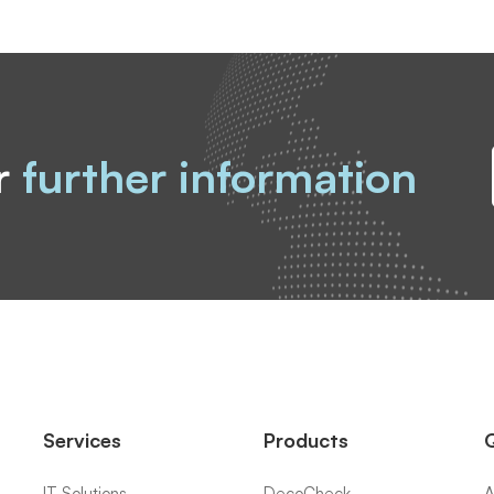
r
further information
Services
Products
Q
IT Solutions
DecoCheck
A