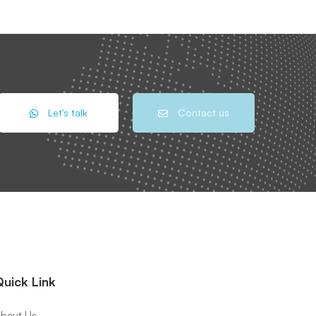
Let's talk
Contact us
uick Link
bout Us