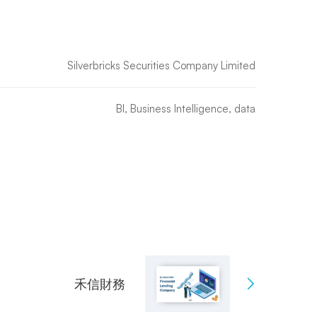
Silverbricks Securities Company Limited
BI
,
Business Intelligence
,
data
禾信財務