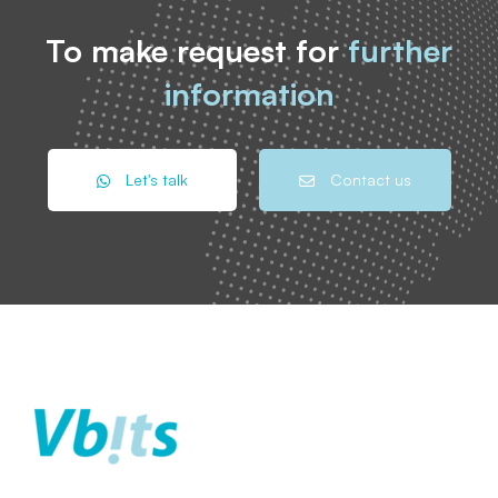
To make request for
further
information
Let's talk
Contact us